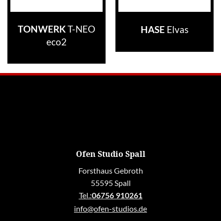
T-NEO
Elvas
TONWERK
HASE
eco2
Ofen Studio Spall
Forsthaus Gebroth
55595 Spall
Tel.:
06756 910261
info@ofen-studios.de