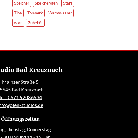
Speicher
Speicherofen
Stahl
Tiba
Tonwerk
Warmwasser
wlan
Zubehör
tudio Bad Kreuznach
Mainzer Straße 5
5545 Bad Kreuznach
Tel.:
0671 92086634
nfo@ofen-studios.de
Öffnungszeiten
g, Dienstag, Donnerstag:
12.30 Uhr und 14 - 16 Uhr