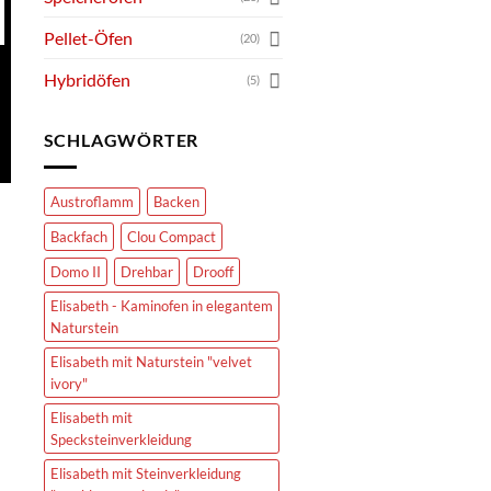
Pellet-Öfen
(20)
Hybridöfen
(5)
SCHLAGWÖRTER
Austroflamm
Backen
Backfach
Clou Compact
Domo II
Drehbar
Drooff
Elisabeth - Kaminofen in elegantem
Naturstein
Elisabeth mit Naturstein "velvet
ivory"
Elisabeth mit
Specksteinverkleidung
Elisabeth mit Steinverkleidung