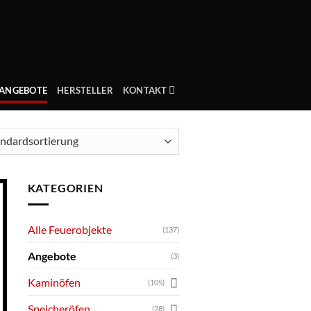
ANGEBOTE
HERSTELLER
KONTAKT
KATEGORIEN
Alle Feuerobjekte
(137)
Angebote
(3)
Kaminöfen
(105)
Speicheröfen
(28)