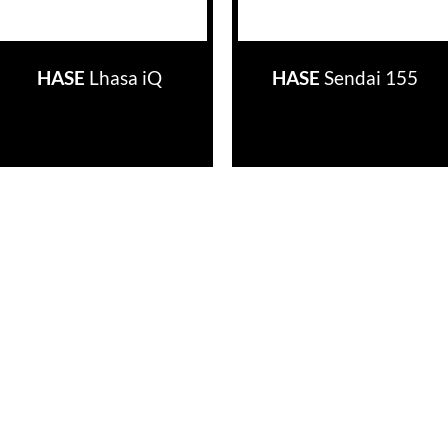
HASE
Lhasa iQ
HASE
Sendai 155