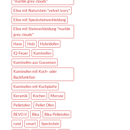
"marble grey clouds"
Elise mit Naturstein "velvet ivory"
Elise mit Specksteinverkleidung
Elise mit Steinverkleidung "marble
grey clouds"
Hase
Holz
Hybridofen
iQ-Feuer
Kaminofen
Kaminofen aus Gusseisen
Kaminofen mit Koch- oder
Backfunktion
Kaminofen mit Kochplatte
Keramik
Kochen
Morsoe
Pelletofen
Pellet Ofen
REVO II
Rika
Rika Pelletofen
rund
smart
Speckstein