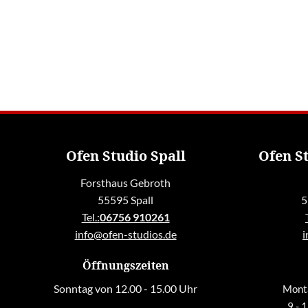
Ofen Studio Spall
Ofen S
Forsthaus Gebroth
55595 Spall
5
Tel.:
06756 910261
info@ofen-studios.de
i
Öffnungszeiten
Sonntag von 12.00 - 15.00 Uhr
Monta
9 - 