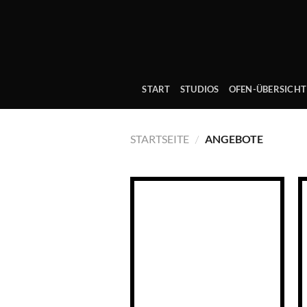
Skip
to
content
START
STUDIOS
OFEN-ÜBERSICHT
STARTSEITE
ANGEBOTE
/