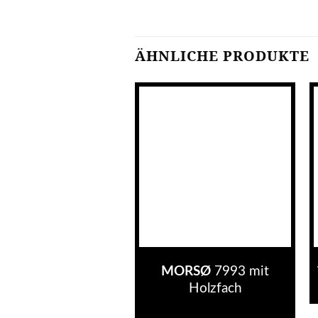
ÄHNLICHE PRODUKTE
ORSØ
8259 mit
MORSØ
7993 mit
Speckstein
Holzfach