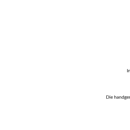
I
Die handgem