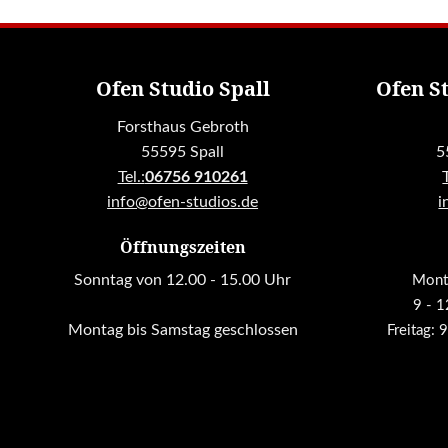
Ofen Studio Spall
Ofen S
Forsthaus Gebroth
55595 Spall
5
Tel.:
06756 910261
info@ofen-studios.de
i
Öffnungszeiten
Sonntag von 12.00 - 15.00 Uhr
Monta
9 - 
Montag bis Samstag geschlossen
Freitag: 