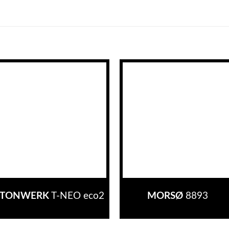
TONWERK
T-NEO eco2
MORSØ
8893