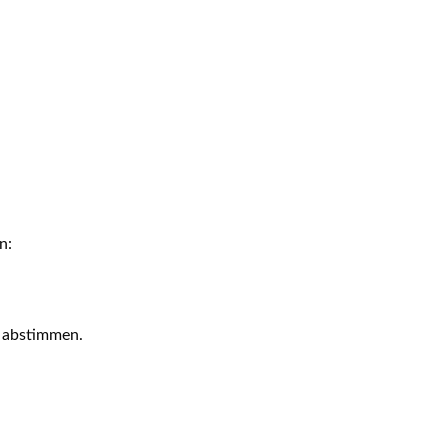
n:
m abstimmen.