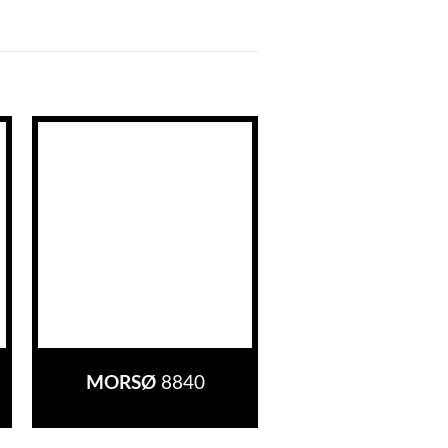
MORSØ
8840