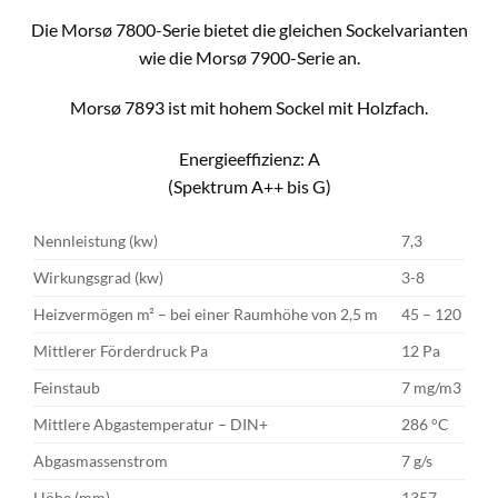
Die Morsø 7800-Serie bietet die gleichen Sockelvarianten
wie die Morsø 7900-Serie an.
Morsø 7893 ist mit hohem Sockel mit Holzfach.
Energieeffizienz: A
(Spektrum A++ bis G)
Nennleistung (kw)
7,3
Wirkungsgrad (kw)
3-8
Heizvermögen m² – bei einer Raumhöhe von 2,5 m
45 – 120
Mittlerer Förderdruck Pa
12 Pa
Feinstaub
7 mg/m3
Mittlere Abgastemperatur – DIN+
286 °C
Abgasmassenstrom
7 g/s
Höhe (mm)
1357