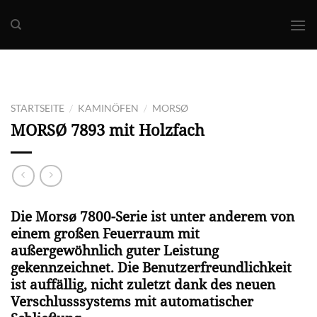
Skip
to
content
/
/
STARTSEITE
KAMINÖFEN
MORSØ
MORSØ
7893 mit Holzfach
Die Morsø 7800-Serie ist unter anderem von
einem großen Feuerraum mit
außergewöhnlich guter Leistung
gekennzeichnet. Die Benutzerfreundlichkeit
ist auffällig, nicht zuletzt dank des neuen
Verschlusssystems mit automatischer