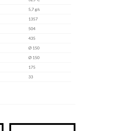
5,7 g/s
1357
504
435
Ø 150
Ø 150
175
33