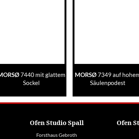
7440 mit glattem
7349 auf hohe
MORSØ
MORSØ
Sockel
Säulenpodest
Ofen Studio Spall
Ofen S
Forsthaus Gebroth