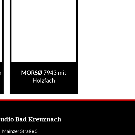
m
7943 mit
MORSØ
Holzfach
tudio Bad Kreuznach
Mainzer Straße 5