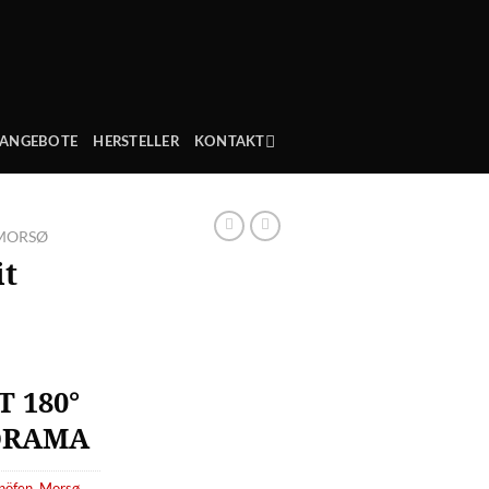
ANGEBOTE
HERSTELLER
KONTAKT
MORSØ
it
 180°
ORAMA
nöfen
,
Morsø