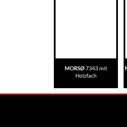
7343 mit
T-LINE eco2
MORSØ
WERK
Holzfach