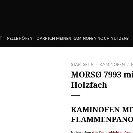
PELLET-ÖFEN
DARF ICH MEINEN KAMINOFEN NOCH NUTZEN?
STARTSEITE
KAMINÖFEN
/
/
MORSØ
7993 m
Holzfach
KAMINOFEN MIT
FLAMMENPAN
Kategorien:
Alle Feuerobjekte
,
Kami