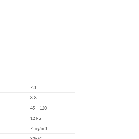
7,3
3-8
45 – 120
12 Pa
7 mg/m3
325°C