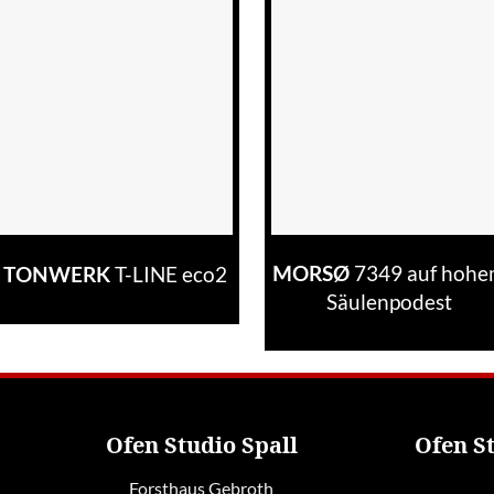
7349 auf hoh
T-LINE eco2
MORSØ
TONWERK
Säulenpodest
Ofen Studio Spall
Ofen S
Forsthaus Gebroth