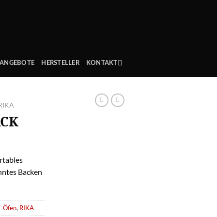
ANGEBOTE
HERSTELLER
KONTAKT
RIKA
CK
rtables
anntes Backen
t-Öfen
,
RIKA