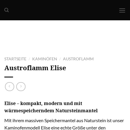
Skip
to
content
STARTSEITE
KAMINÖFEN
AUSTROFLAMM
/
/
Austroflamm
Elise
Elise – kompakt, modern und mit
wärmespeicherndem Natursteinmantel
Mit ihrem massiven Speichermantel aus Naturstein ist unser
Kaminofenmodell Elise eine echte Größe unter den