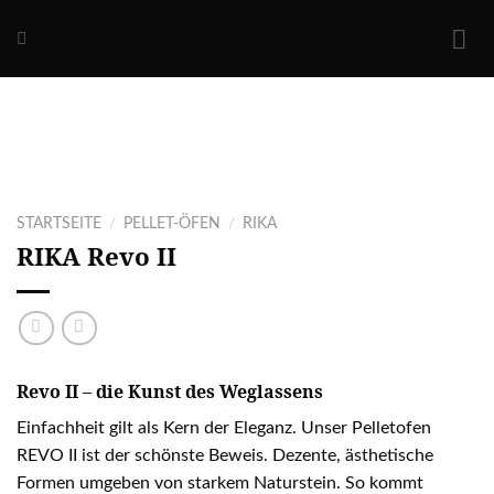
Skip
to
content
STARTSEITE
/
PELLET-ÖFEN
/
RIKA
RIKA
Revo II
Revo II – die Kunst des Weglassens
Einfachheit gilt als Kern der Eleganz. Unser Pelletofen
REVO II ist der schönste Beweis. Dezente, ästhetische
Formen umgeben von starkem Naturstein. So kommt