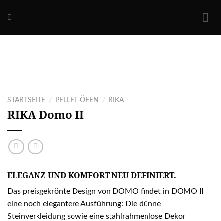
Skip
to
content
STARTSEITE
/
PELLET-ÖFEN
/
RIKA
RIKA
Domo II
ELEGANZ UND KOMFORT NEU DEFINIERT.
Das preisgekrönte Design von DOMO findet in DOMO II
eine noch elegantere Ausführung: Die dünne
Steinverkleidung sowie eine stahlrahmenlose Dekor